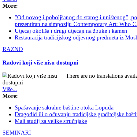
More:
"Od novog i poboljšanog do starog i uništenog", po
prezentiran na simpoziju Contemporary Art: Who C
Utjecaj okoliša i drugi utjecaji na žbuke i kamen
Restauracija tradicijskog odjevnog predmeta iz Mos
RAZNO
Radovi koji više nisu dostupni
There are no translations avail
Više...
More:
Spašavanje sakralne baštine otoka Lopuda
Dragodid ili o očuvanju tradicijske graditeljske bašt
Mali studij za velike stručnjake
SEMINARI