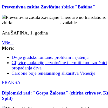
Preventivna zaštita Zavičajne zbirke "Baština"
There are no translations
available.
Ana ŠAPINA, 1. godina
Više...
More:
Dvije gradske fontane: problemi i rješenja
Gljivice, bakterije, crvotočine i termiti kao uzročnici
propadanja drva
Čarobne boje renesansnog slikarstva Venecije
PRAKSA
Diplomski rad: "Gospa Žalosna" (zbirka crkve sv. Kr
Split)