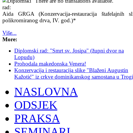
There are no translations available.
Aida GRGA
(Konzervacija-restauracija štafelajnih s
polikromiranog drva, IV. god.)*
Više...
More:
Diplomski rad: "Smrt sv. Josipa" (župni dvor na
Lopudu)
Prohodala makedonska Venera!
Konzervacija i restauracija slike "Blaženi Augustin
Kažotić" iz crkve dominikanskog samostana u Trog
NASLOVNA
ODSJEK
PRAKSA
SEMINARI