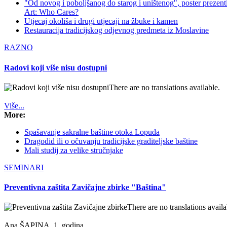
"Od novog i poboljšanog do starog i uništenog", poster prezen
Art: Who Cares?
Utjecaj okoliša i drugi utjecaji na žbuke i kamen
Restauracija tradicijskog odjevnog predmeta iz Moslavine
RAZNO
Radovi koji više nisu dostupni
There are no translations available.
Više...
More:
Spašavanje sakralne baštine otoka Lopuda
Dragodid ili o očuvanju tradicijske graditeljske baštine
Mali studij za velike stručnjake
SEMINARI
Preventivna zaštita Zavičajne zbirke "Baština"
There are no translations availa
Ana ŠAPINA, 1. godina