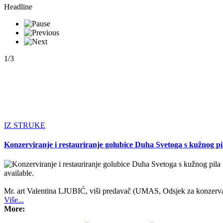
Headline
1/3
IZ STRUKE
Konzerviranje i restauriranje golubice Duha Svetoga s kužnog pi
available.
Mr. art Valentina LJUBIĆ, viši predavač (UMAS, Odsjek za konzervac
Više...
More: