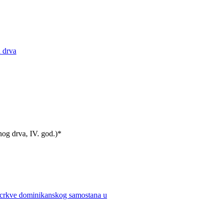
a drva
anog drva, IV. god.)*
iz crkve dominikanskog samostana u