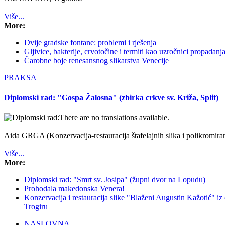
Više...
More:
Dvije gradske fontane: problemi i rješenja
Gljivice, bakterije, crvotočine i termiti kao uzročnici propadanj
Čarobne boje renesansnog slikarstva Venecije
PRAKSA
Diplomski rad: "Gospa Žalosna" (zbirka crkve sv. Križa, Split)
There are no translations available.
Aida GRGA
(Konzervacija-restauracija štafelajnih slika i polikromir
Više...
More:
Diplomski rad: "Smrt sv. Josipa" (župni dvor na Lopudu)
Prohodala makedonska Venera!
Konzervacija i restauracija slike "Blaženi Augustin Kažotić" 
Trogiru
NASLOVNA