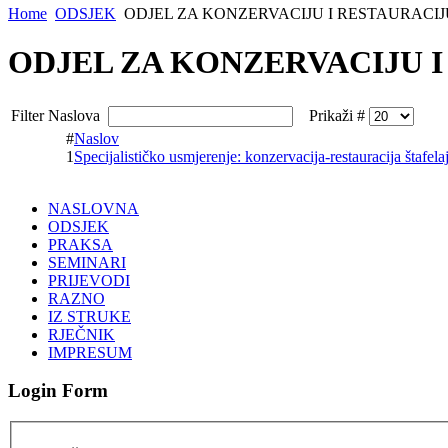
Home
ODSJEK
ODJEL ZA KONZERVACIJU I RESTAURACIJ
ODJEL ZA KONZERVACIJU I
Filter Naslova
Prikaži #
#
Naslov
1
Specijalističko usmjerenje: konzervacija-restauracija štafela
NASLOVNA
ODSJEK
PRAKSA
SEMINARI
PRIJEVODI
RAZNO
IZ STRUKE
RJEČNIK
IMPRESUM
Login Form