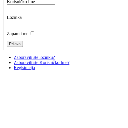
Korisničko Ime
Lozinka
Zapamti me
Zaboravili ste lozinku?
Zaboravili ste Korisničko Ime?
Registracija