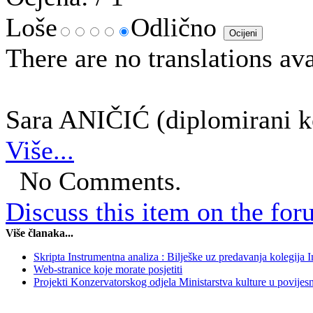
Loše
Odlično
There are no translations ava
Sara ANIČIĆ (diplomirani ko
Više...
No Comments.
Discuss this item on the for
Više članaka...
Skripta Instrumentna analiza : Bilješke uz predavanja kolegija 
Web-stranice koje morate posjetiti
Projekti Konzervatorskog odjela Ministarstva kulture u povijesn