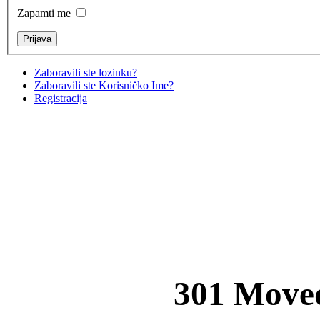
Zapamti me
Zaboravili ste lozinku?
Zaboravili ste Korisničko Ime?
Registracija
301 Move