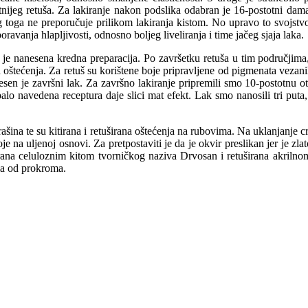
etnijeg retuša. Za lakiranje nakon podslika odabran je 16-postotni dam
toga ne preporučuje prilikom lakiranja kistom. No upravo to svojstvo 
ravanja hlapljivosti, odnosno boljeg liveliranja i time jačeg sjaja laka.
a je nanesena kredna preparacija. Po završetku retuša u tim područjima
h oštećenja. Za retuš su korištene boje pripravljene od pigmenata vez
nesen je završni lak. Za završno lakiranje pripremili smo 10-postotnu 
lo navedena receptura daje slici mat efekt. Lak smo nanosili tri puta, 
šina te su kitirana i retuširana oštećenja na rubovima. Na uklanjanje crn
je na uljenoj osnovi. Za pretpostaviti je da je okvir preslikan jer je zla
irana celuloznim kitom tvorničkog naziva Drvosan i retuširana akrilno
ima od prokroma.