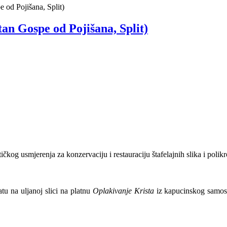
 od Pojišana, Split)
an Gospe od Pojišana, Split)
stičkog usmjerenja za konzervaciju i restauraciju štafelajnih slika i pol
tu na uljanoj slici na platnu
Oplakivanje Krista
iz kapucinskog samost