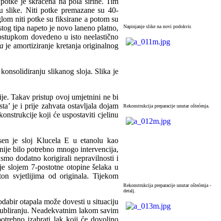
 potke je skraćena na pola širine. Tim
u slike. Niti potke premazane su 40-
lom niti potke su fiksirane a potom su
tog tipa napeto je novo laneno platno,
Napinjanje slike na novi podokvir.
 postupkom dovedeno u isto neelastično
ga
je amortiziranje kretanja originalnog
onsolidiranju slikanog sloja. Slika je
ije. Takav pristup ovoj umjetnini ne bi
’ je i prije zahvata ostavljala dojam
Rekonstrukcija preparacije unutar oštećenja.
onstrukcije koji će uspostaviti cjelinu
esen je sloj Klucela E u etanolu kao
nije bilo potrebno mnogo intervencija,
 smo dodatno korigirali nepravilnosti i
e slojem 7-postotne otopine šelaka u
on svjetlijima od originala. Tijekom
Rekonstrukcija preparacije unutar oštećenja -
detalj.
dabir otapala može dovesti u situaciju
lo dubliranju. Neadekvatnim lakom savim
potrebno izabrati lak koji će dovoljno