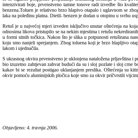
intenzivirati boje, prvenstveno tamne tonove radi izvedbe što kvalit
benzena.Toluen je relativno brzo hlapivo otapalo i uglavnom se zbog 
laka na poleđinu platna. Dietil- benzen je dodan u otopinu u svrhu uspo
Retuš je u najvećoj mjeri izveden isključivo unutar oštećenja na koj
odnosima likova pristupilo se na nekim mjestima i retušu nekredirani
u formi sitnih točkica. Nakon što je slika u potpunosti retuširana na
koju smo nanjeli sprejanjem. Zbog toluena koji je brzo hlapljivo otapa
lakom i ujednačila.
S ukrasnog okvira prvenstveno je uklonjena nataložena prljavština i pra
bio izuzetno zahtjevan zahvat budući da su i sloj pozlate i sloj crne bo
kakav bi se rezultat postigao uklanjanjem preslika. Oštećenja su kit
okvir pomoću aluminijskih pločica koje smo za okvir pričvrstili vijc
Objavljeno: 4. travnja 2006.