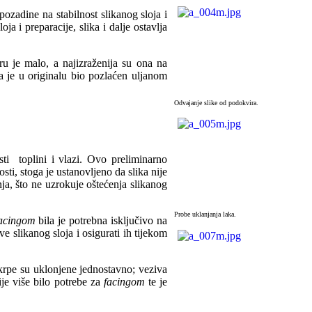
pozadine na stabilnost slikanog sloja i
ja i preparacije, slika i dalje ostavlja
ru je malo, a najizraženija su ona na
a je u originalu bio pozlaćen uljanom
Odvajanje slike od podokvira.
sti toplini i vlazi. Ovo preliminarno
ti, stoga je ustanovljeno da slika nije
ja, što ne uzrokuje oštećenja slikanog
Probe uklanjanja laka.
acingom
bila je potrebna isključivo na
ve slikanog sloja i osigurati ih tijekom
akrpe su uklonjene jednostavno; veziva
ije više bilo potrebe za
facingom
te je