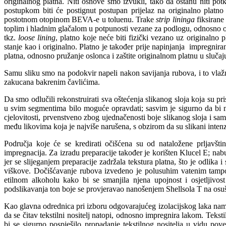
originalnog platna. Niti osnove smo izvukli, tako da ostanu niti pot
postupkom biti će postignut postupan prijelaz na originalno platno
postotnom otopinom BEVA-e u toluenu. Trake
strip lininga
fiksirane
toplim i hladnim glačalom u potpunosti vezane za podlogu, odnosno o
tkz.
loose lining
, platno koje neće biti fizički vezano uz originalno
stanje kao i originalno. Platno je također prije napinjanja impreg
platna, odnosno pružanje oslonca i zaštite originalnom platnu u sluča
Samu sliku smo na podokvir napeli nakon savijanja rubova, i to vlažnu
zakucana bakrenim čavlićima.
Da smo odlučili rekonstruirati sva oštećenja slikanog sloja koja su pr
u svim segmentima bilo moguće opravdati; sasvim je sigurno da bi n
cjelovitosti, prvenstveno zbog ujednačenosti boje slikanog sloja i sam
među likovima koja je najviše narušena, s obzirom da su slikani inten
Područja koje će se kredirati očišćena su od nataložene prljavšt
impregnacija. Za izradu preparacije također je korišten Klucel E; nab
jer se slijeganjem preparacije zadržala tekstura platna, što je odlika
viškove. Dočišćavanje rubova izvedeno je polusuhim vatenim tampon
etilnom alkoholu kako bi se smanjila njena upojnost i osjetljivos
podslikavanja ton boje se provjeravao nanošenjem Shellsola T na osuš
Kao glavna odrednica pri izboru odgovarajućeg izolacijskog laka namet
da se čitav tekstilni nositelj natopi, odnosno impregnira lakom. Tekst
bi se sigurno pospješilo propadanje tekstilnog nositelja u vidu pove