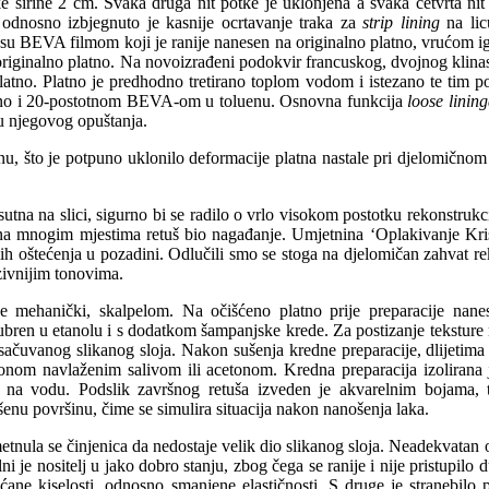
ke širine 2 cm. Svaka druga nit potke je uklonjena a svaka četvrta nit
 odnosno izbjegnuto je kasnije ocrtavanje traka za
strip lining
na lic
 su BEVA filmom koji je ranije nanesen na originalno platno, vrućom ig
riginalno platno. Na novoizrađeni podokvir francuskog, dvojnog klinas
 platno. Platno je predhodno tretirano toplom vodom i istezano te tim
nirano i 20-postotnom BEVA-om u toluenu. Osnovna funkcija
loose linin
ju njegovog opuštanja.
, što je potpuno uklonilo deformacije platna nastale pri djelomičnom k
isutna na slici, sigurno bi se radilo o vrlo visokom postotku rekonstrukc
a mnogim mjestima retuš bio nagađanje. Umjetnina ‘Oplakivanje Krista
ih oštećenja u pozadini. Odlučili smo se stoga na djelomičan zahvat rek
zivnijim tonovima.
ine mehanički, skalpelom. Na očišćeno platno prije preparacije nan
ubren u etanolu i s dodatkom šampanjske krede. Za postizanje teksture 
 i sačuvanog slikanog sloja. Nakon sušenja kredne preparacije, dlijetima
om navlaženim salivom ili acetonom. Kredna preparacija izolirana j
t na vodu. Podslik završnog retuša izveden je akvarelnim bojama, t
enu površinu, čime se simulira situacija nakon nanošenja laka.
nula se činjenica da nedostaje velik dio slikanog sloja. Neadekvatan o
ilni je nositelj u jako dobro stanju, zbog čega se ranije i nije pristupi
ćane kiselosti, odnosno smanjene elastičnosti. S druge je stranebilo 