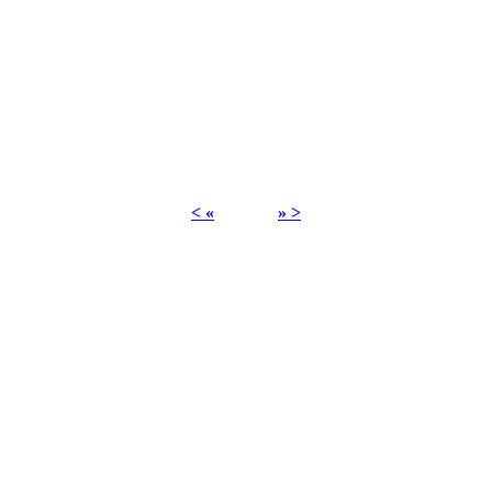
< «
» >