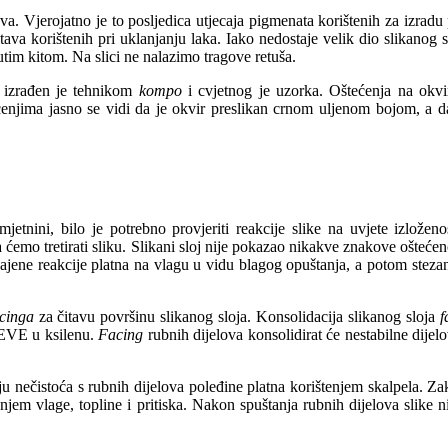
va. Vjerojatno je to posljedica utjecaja pigmenata korištenih za izradu 
ava korištenih pri uklanjanju laka. Iako nedostaje velik dio slikanog slo
tim kitom. Na slici ne nalazimo tragove retuša.
ra izrađen je tehnikom
kompo
i cvjetnog je uzorka. Oštećenja na okvi
ećenjima jasno se vidi da je okvir preslikan crnom uljenom bojom, a d
etnini, bilo je potrebno provjeriti reakcije slike na uvjete izloženo
ćemo tretirati sliku. Slikani sloj nije pokazao nikakve znakove oštećenos
čajene reakcije platna na vlagu u vidu blagog opuštanja, a potom stezan
acinga
za čitavu površinu slikanog sloja. Konsolidacija slikanog sloja
f
BEVE u ksilenu.
Facing
rubnih dijelova konsolidirat će nestabilne dijelo
u nečistoća s rubnih dijelova poleđine platna korištenjem skalpela. Z
jem vlage, topline i pritiska. Nakon spuštanja rubnih dijelova slike n