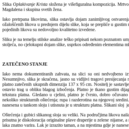
Slika
Oplakivanje Krista
složena je višefiguralna kompozicija. Mrtvo 
Magdalena i skupina svetih žena.
Iako pretrpana likovima, slika ostavlja dojam zanimljivog ostvarenj
ožalošćenih likova u prednjem dijelu slike, koja se prepliće u gustim 
pojedinih likova su nedovoljno kvalitetno izvedene.
Sliku je na temelju stilske analize teško pripisati nekom poznatom um
stoljeća, no cjelokupni dojam slike, usprkos određenim elementima mlet
ZATEČENO STANJE
Iako nema dokumentiranih zahvata, na slici su oni nedvojbeno iz
Nesumnjivo, slika je skraćena, jasno su vidljivi tragovi presijecanja 
platno zatečenih ukupnih dimenzija 137 x 95 cm. Nositelj je sastavlje
ostavio trag u obliku blagog izbočenja. Platno je tkano gustim dija
tekstura platna. Gledano u cjelini, platno je čvrsto, dobro očuva
nekoliko strukturnih oštećenja; rupa i razderotina na njegovoj sredin
nanesena u tankom sloju i utisnuta je u strukturu platna. Slikani sloj je
Oštećenja i gubici slikanog sloja su veliki. Na područjima likova na
prisutna je diskoloracija originalne plave draperije u zelene nijanse, a
laka znatno varira. Lak je izrazito taman, a na mjestima gdje je nanesen