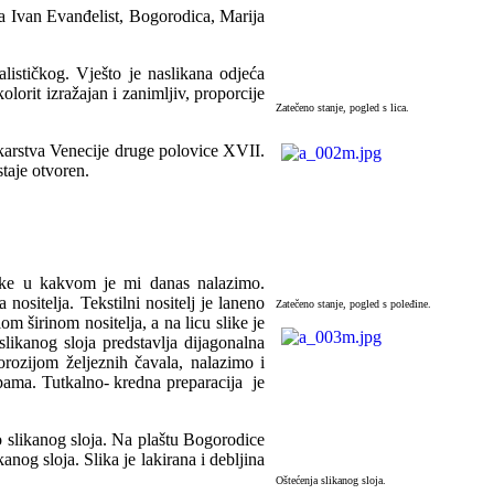
ga Ivan Evanđelist, Bogorodica, Marija
alističkog. Vješto je naslikana odjeća
lorit izražajan i zanimljiv, proporcije
Zatečeno stanje, pogled s lica.
likarstva Venecije druge polovice XVII.
taje otvoren.
like u kakvom je mi danas nalazimo.
nositelja. Tekstilni nositelj je laneno
Zatečeno stanje, pogled s poleđine.
 širinom nositelja, a na licu slike je
likanog sloja predstavlja dijagonalna
rozijom željeznih čavala, nalazimo i
rpama. Tutkalno- kredna preparacija je
o slikanog sloja. Na plaštu Bogorodice
anog sloja. Slika je lakirana i debljina
Oštećenja slikanog sloja.