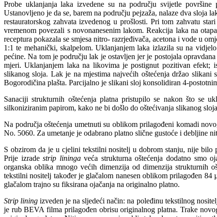
Probe uklanjanja laka izvedene su na području svijetle površine
Ustanovljeno je da se, barem na području pejzaža, nalaze dva sloja laka.
restauratorskog zahvata izvedenog u prošlosti. Pri tom zahvatu stari 
vremenom povezali s novonanesenim lakom. Reakcija laka na otapala 
receptura pokazala se smjesa nitro- razrjeđivača, acetona i vode u omj
1:1 te mehanički, skalpelom. Uklanjanjem laka izlazila su na vidjelo
pećine. Na tom je području lak je ostavljen jer je postojala opravdan
mjeri. Uklanjanjem laka na likovima je postignut pozitivan efekt; i
slikanog sloja. Lak je na mjestima najvećih oštećenja držao slikani 
Bogorodičina plašta. Parcijalno je slikani sloj konsolidiran 4-postotni
Sanaciji strukturnih oštećenja platna pristupilo se nakon što se u
silkoniziranim papirom, kako ne bi došlo do oštećivanja slikanog sloja
Na područja oštećenja umetnuti su oblikom prilagođeni komadi novog pl
No. 5060. Za umetanje je odabrano platno slične gustoće i debljine nit
S obzirom da je u cjelini tekstilni nositelj u dobrom stanju, nije bi
Prije izrade
strip lininga
veća strukturna oštećenja dodatno smo ojač
organska oblika mnogo većih dimenzija od dimenzija strukturnih o
tekstilni nositelj također je glačalom nanesen oblikom prilagođen 8
glačalom trajno su fiksirana ojačanja na originalno platno.
Strip lining
izveden je na sljedeći način: na poleđinu tekstilnog nosit
je rub BEVA filma prilagođen obrisu originalnog platna. Trake novog