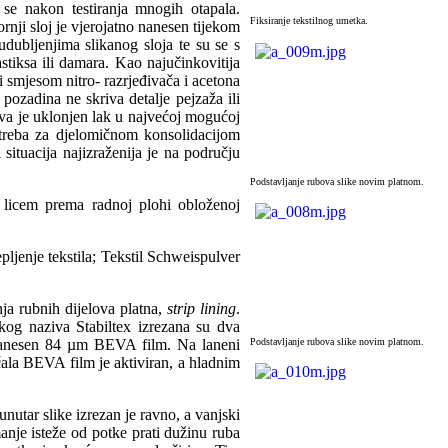
se nakon testiranja mnogih otapala.
Fiksiranje tekstilnog umetka.
ornji sloj je vjerojatno nanesen tijekom
udubljenjima slikanog sloja te su se s
tiksa ili damara. Kao najučinkovitija
i smjesom nitro- razrjeđivača i acetona
pozadina ne skriva detalje pejzaža ili
kova je uklonjen lak u najvećoj mogućoj
potreba za djelomičnom konsolidacijom
situacija najizraženija je na području
Podstavljanje rubova slike novim platnom.
ta licem prema radnoj plohi obloženoj
ljenje tekstila; Tekstil Schweispulver
nja rubnih dijelova platna,
strip lining
.
kog naziva Stabiltex izrezana su dva
e nanesen 84 µm BEVA film. Na laneni
Podstavljanje rubova slike novim platnom.
čala BEVA film je aktiviran, a hladnim
utar slike izrezan je ravno, a vanjski
anje isteže od potke prati dužinu ruba