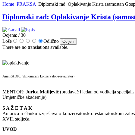
Home
PRAKSA
Diplomski rad: Oplakivanje Krista (samostan Gospe
Diplomski rad: Oplakivanje Krista (samost
Ocjena:
/ 30
Loše
Odlično
There are no translations available.
Ana RADIĆ (diplomirani konzervator-restaurator)
MENTOR:
Jurica Matijević
(predavač i jedan od voditelja specijali
Umjetničke akademije)
S A Ž E T A K
Autorica u članku izvještava o konzervatorsko-restauratorskom zahva
XVII. stoljeća.
UVOD