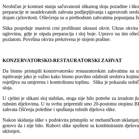
Neobičan je kontrast stanja sačuvanosti slikanog sloja pozadine i liko
preparacije te neadekvatnih zahvata podljepljivanja i agresivnih sredst
dojam cjelovitosti. Oštećenja su u prethodnim zahvatima popunjana žu
Slika posjeduje masivni crni profilirani ukrasni okvir. Ukras okvi
uglovima, gdje je otpala preparacija i sloj boje. Upravo na tim ošt
pozlatom. Površina okvira prekrivena je slojem prašine.
KONZERVATORSKO-RESTAURATORSKI ZAHVAT
Da bismo pristupili konzervatorsko restauratorskim zahvatima na umj
ispitivanje jako je važno kako bismo pravilno odabrali sredstva kojima 
osjetljiva na umjerenu i kontroliranu toplinu. Slika je pokazala uobi
sloja.
U cjelini je slikani sloj stabilan, stoga nije bilo potrebe za izradom
f
rubnim dijelovima. U tu svrhu pripremili smo 20-postotnu otopinu 
zahvata čišćenja poleđine i spuštanja rubnih dijelova slike.
Nakon skidanja slike s podokvira pristupilo se mehaničkom uklanjanj
gotovo da i nije bilo. Rubovi slike spušteni su kombiniranim djelovan
uklonjen.