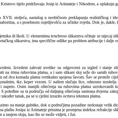
Kristovo tijelo pridržavaju Josip iz Arimateje i Nikodem, a oplakuju 
a XVII. stoljeća, nastalog u neobičnom preklapanju realističkog i ide
naborima, a s posebnom osjetljivošću za učinke svjetla. Dok je, dakle, ko
jetniku ili školi. U elementima
tenebroso
slikarstva očituje se utjecaj s
ačkog slikarstva, ima specifične odlike pa problem atribucije i dalje os
vedeni. Izvedeni zahvati uvelike su odgovorni za izgled i stanje s
niti na trima rubovima platna, a i sam slikani sloj seže do samih rubova 
n od dva komada platna vertikalno spojena šavom. Šav se proteže cijelom
gonalnim, tkz. keper vezom. U našem slučaju lice, odnosno nositelja s
no i napeto. Osim manjih oštećenja na rubovima platna uzrokovanih ko
i. S poleđine su ta područja od daljnjeg oštećenja sanirana dvjema zak
 također tanak, pa se u cjelini izrazito ocrtava tekstura platna.
ilazimo na manje gubitke, dok u područjima pozadine nedostaje velik di
 na plaštu Josipa iz Arimateje prisutna je promjena indeksa refrakcije slik
 u tanjem sloju, kao što se može vidjeti, i žut.