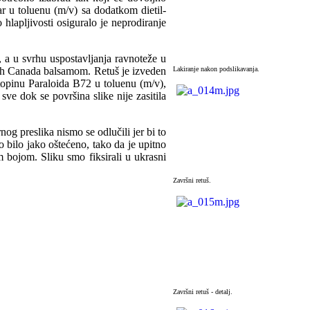
ar u toluenu (m/v) sa dodatkom dietil-
hlapljivosti osiguralo je neprodiranje
, a u svrhu uspostavljanja ravnoteže u
anih Canada balsamom. Retuš je izveden
Lakiranje nakon podslikavanja.
otopinu Paraloida B72 u toluenu (m/v),
sve dok se površina slike nije zasitila
og preslika nismo se odlučili jer bi to
to bilo jako oštećeno, tako da je upitno
m bojom. Sliku smo fiksirali u ukrasni
Završni retuš.
Završni retuš - detalj.