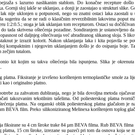
 pejzaža s lazurno naslikanim stablom. Do konačne recepture došlo 
 Gornji sloj lakše se uklanjao, a donji je zaostajao u strukturi slike. G
lak nije uklonjen u potpunosti, nego su znatni ostaci laka zaostali u 
sugerira da se ne radi o klasičnim reverzibilnim lakovima poput mas
eru 1:2:0.5.; stoga je lak uklanjan tom recepturom. Ostaci su dočišćivan
 do tada skrivena oštećenja pozadine. Sondiranjem je ustanovljeno da 
a opasnost od daljnjeg oštećivanja već abradiranog slikanog sloja. S li
staknut je izrazit kolorit. Nakon uklanjanja laka i kita pojavila se 
sloj kompaktnim i njegovim uklanjanjem došlo je do osipanja boje. Ta 
m zečjim tutalom.
klonio kit kojim su takva oštećenja bila ispunjena. Slika je okrenu
.
atna. Fiksiranje je izvršeno korištenjem termoplastičke smole za lijep
i kao i originalno platno.
lo potrebe za zahvatom dubliranja, nego je bila dovoljna metoda ojačava
ati takozvanim tekstilnim tašelima. Od poliesterskog platna tvornič
štećenja platna. Na organski oblik poliesterskog platna glačalom j
4 µm BEVA film. Preko silikoniziranog Melinexa korištenjem toplog gla
elja fiksirane su 4 cm široke trake 84 µm BEVA filma. Rub BEVA filma un
 platna, 15 cm široke, izrezane su pazeći pri tom da osnova koja se m