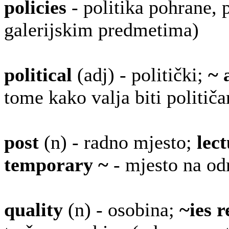
policies
- politika pohrane, 
galerijskim predmetima)
political
(adj) - politički;
~ 
tome kako valja biti političa
post
(n) - radno mjesto;
lec
temporary ~
- mjesto na od
quality
(n) - osobina;
~ies r