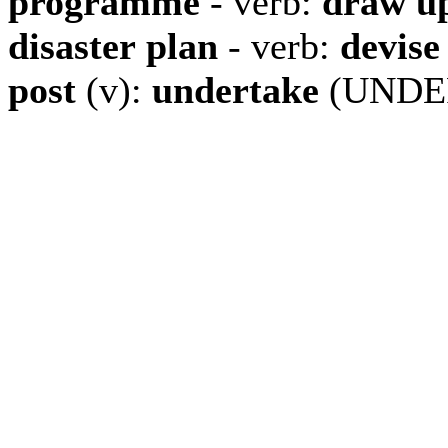
programme
- verb:
draw u
disaster
plan
- verb:
devise
post
(v):
undertake
(UNDE