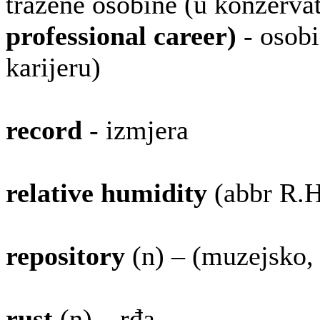
tražene osobine (u konzerva
professional career)
- osobi
karijeru)
record
- izmjera
relative humidity
(abbr R.H.
repository
(n) – (muzejsko, 
rust
(n) – rđa