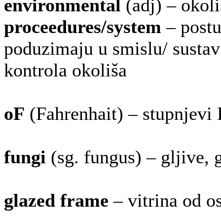
environmental
(adj) – okol
proceedures/system
– postu
poduzimaju u smislu/ sustav
kontrola okoliša
oF
(Fahrenhait) – stupnjevi 
fungi
(sg. fungus) – gljive, g
glazed frame
– vitrina od o