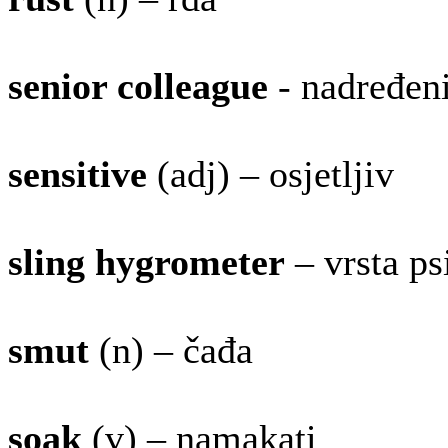
senior colleague
- nadređen
sensitive
(adj) – osjetljiv
sling hygrometer
– vrsta p
smut
(n) – čađa
soak
(v) – namakati