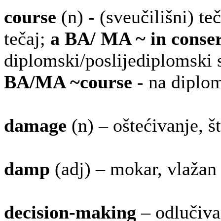
course
(n) - (sveučilišni) te
tečaj;
a BA/ MA ~ in conse
diplomski/poslijediplomski 
BA/MA ~course
- na diplo
damage
(n) – oštećivanje, š
damp
(adj) – mokar, vlažan
decision-making
– odlučiva