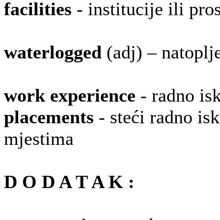
facilities
- institucije ili pr
waterlogged
(adj) – natopl
work experience
- radno is
placements
- steći radno is
mjestima
D O D A T A K :