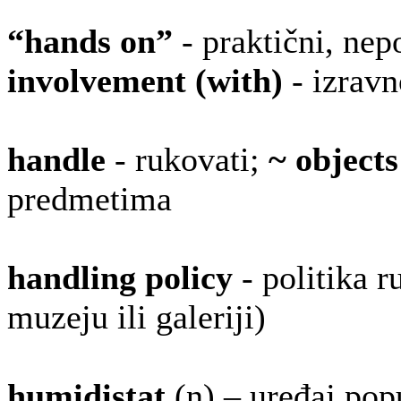
“hands on”
- praktični, nep
involvement (with)
- izravn
handle
- rukovati;
~ objects
predmetima
handling policy
- politika
muzeju ili galeriji)
humidistat
(n) – uređaj popu