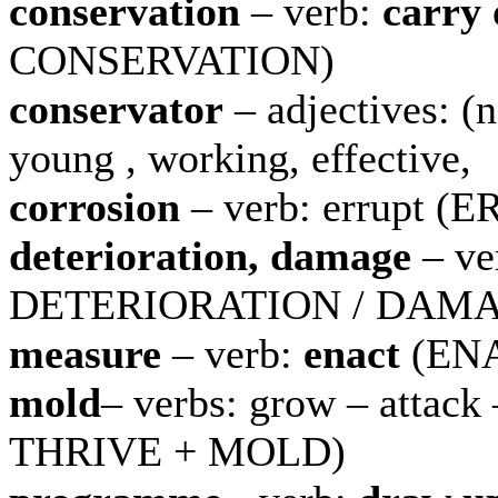
conservation
– verb:
carry 
CONSERVATION)
conservator
– adjectives: (n
young , working, effective,
corrosion
– verb: errupt 
deterioration, damage
– ve
DETERIORATION / DAM
measure
– verb:
enact
(EN
mold
– verbs: grow – attac
THRIVE + MOLD)