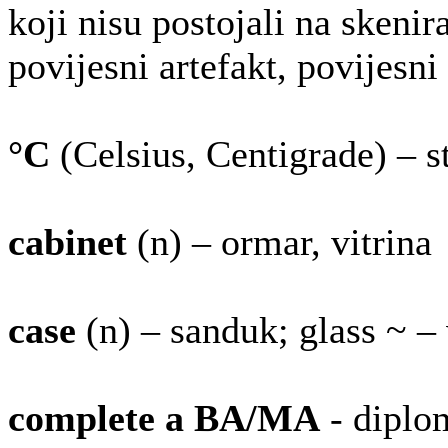
koji nisu postojali na skenira
povijesni artefakt, povijesn
°C
(Celsius, Centigrade) – s
cabinet
(n) – ormar, vitrina
case
(n) – sanduk; glass ~ – 
complete a BA/MA
- diplom