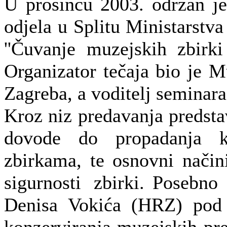
U prosincu 2003. održan je
odjela u Splitu Ministarst
''Čuvanje muzejskih zbirki
Organizator tečaja bio je M
Zagreba, a voditelj seminar
K
roz niz predavanja predstav
dovode do propadanja k
zbirkama, te osnovni načini
sigurnosti zbirki.
Posebno 
Denisa Vokića
(HRZ) pod n
konzerviranja muzejskih pr