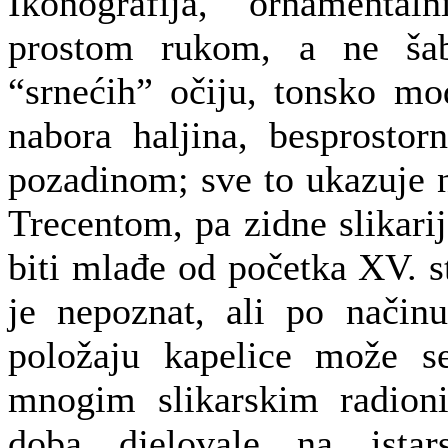
Ikonografija, ornamental
prostom rukom, a ne šab
“srnećih” očiju, tonsko mod
nabora haljina, besprostor
pozadinom; sve to ukazuje n
Trecentom, pa zidne slikari
biti mlađe od početka XV. s
je nepoznat, ali po načinu
položaju kapelice može s
mnogim slikarskim radion
doba djelovale na ista