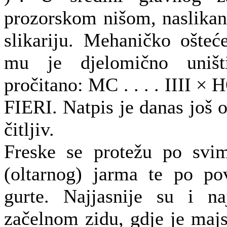
prozorskom nišom, naslikan 
slikariju. Mehaničko ošteć
mu je djelomično uništ
pročitano: MC . . . . IIII 
FIERI. Natpis je danas još oš
čitljiv.
Freske se protežu po svi
(oltarnog) jarma te po pov
gurte. Najjasnije su i n
začelnom zidu, gdje je majst