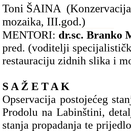
Toni ŠAINA (Konzervacija-r
mozaika, III.god.)
MENTORI:
dr.sc. Branko 
pred. (voditelji specijalisti
restauraciju zidnih slika i m
S A Ž E T A K
Opservacija postojećeg stan
Prodolu na Labinštini, deta
stanja propadanja te prijedl