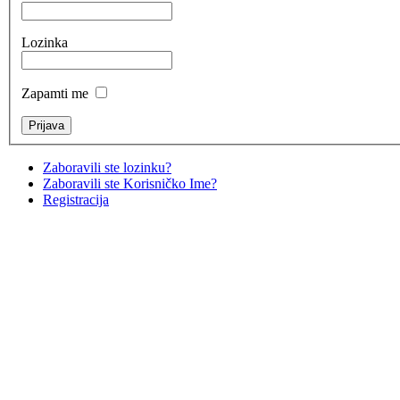
Lozinka
Zapamti me
Zaboravili ste lozinku?
Zaboravili ste Korisničko Ime?
Registracija