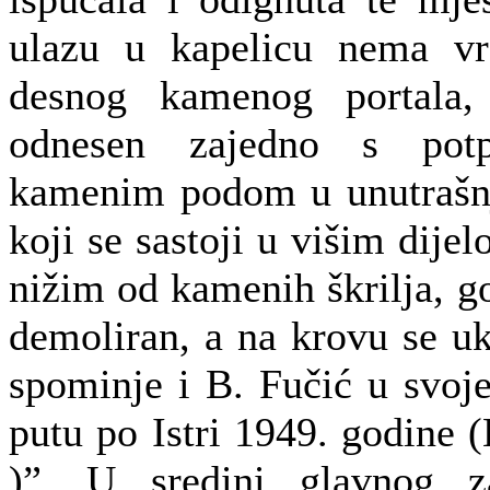
ulazu u kapelicu nema vr
desnog kamenog portala, 
odnesen zajedno s potp
kamenim podom u unutrašnj
koji se sastoji u višim dijel
nižim od kamenih škrilja, g
demoliran, a na krovu se uk
spominje i B. Fučić u svoje
putu po Istri 1949. godine (
)”. U sredini glavnog z