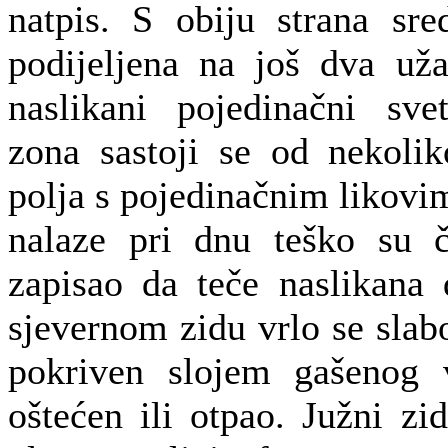
natpis. S obiju strana sre
podijeljena na još dva už
naslikani pojedinačni sve
zona sastoji se od nekolik
polja s pojedinačnim likovi
nalaze pri dnu teško su či
zapisao da teče naslikana 
sjevernom zidu vrlo se slabo
pokriven slojem gašenog 
oštećen ili otpao. Južni zi