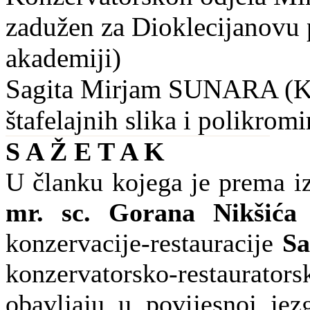
zadužen za Dioklecijanovu 
akademiji)
Sagita Mirjam SUNARA (Kon
štafelajnih slika i polikrom
S A Ž E T A K
U članku kojega je prema iz
mr. sc. Gorana Nikšića
s
konzervacije-restauracije
Sa
konzervatorsko-restaurato
obavljaju u povijesnoj jez