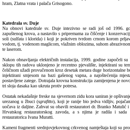
hram, Zlatna vrata i palača Grisogono.
Katedrala sv. Duje
Na obnovi katedrale sv. Duje intezivno se radi još od 1996. g
zapuštenog krova, a nastavilo s pripremama za čišćenje i konzervac
soli (sulfata i klorida) i koji je pokriven tvrdom crnom korom prlja
vodom, tj. vodenom maglicom, vlažnim oblozima, suhom abrazivn
te laserom.
Nakon obnavljanja električnih instalacija, 1999. godine započeli su
sklopu tih radova uklonjeno je recentno pjevalište, injektirani su tem
čeličnom užadi provučenom kroz desetak metara duge horizontalne bu
injektirani smjesom na bazi gašenog vapna, a najoštećenija mjest
postavljene zatege. Dotrajala krovna konstrukcija zamijenjena je nov
tri sloja dasaka kao ukruta protiv potresa.
Ostatak nekadašnje freske na sjevernom zidu kora saniran je opšivanje
urezanog u žbuci (
sgrafitto
), koji je ranije bio jedva vidljiv, poj
uočava iz daljine. Zahvat su obavili restauratori dr. Branko Matulić 
Hrvatskog restauratorskog zavoda, a s njima je radila i sada 
restauratorica Ivana Muratti.
Kameni fragmenti srednjovjekovnog crkvenog namještaja koji su pro