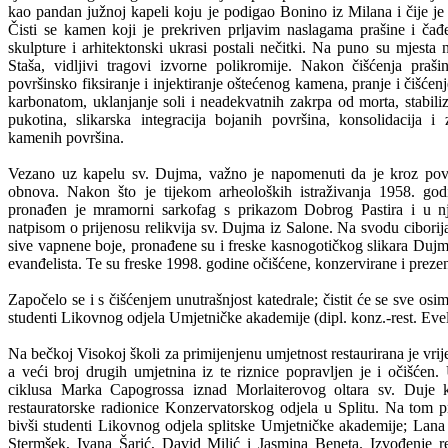
kao pandan južnoj kapeli koju je podigao Bonino iz Milana i čije j
Čisti se kamen koji je prekriven prljavim naslagama prašine i čađ
skulpture i arhitektonski ukrasi postali nečitki. Na puno su mjesta
Staša, vidljivi tragovi izvorne polikromije. Nakon čišćenja prašin
površinsko fiksiranje i injektiranje oštećenog kamena, pranje i čišć
karbonatom, uklanjanje soli i neadekvatnih zakrpa od morta, stabili
pukotina, slikarska integracija bojanih površina, konsolidacija i 
kamenih površina.
Vezano uz kapelu sv. Dujma, važno je napomenuti da je kroz povije
obnova. Nakon što je tijekom arheoloških istraživanja 1958. god
pronađen je mramorni sarkofag s prikazom Dobrog Pastira i u n
natpisom o prijenosu relikvija sv. Dujma iz Salone. Na svodu ciborij
sive vapnene boje, pronađene su i freske kasnogotičkog slikara Duj
evanđelista. Te su freske 1998. godine očišćene, konzervirane i prezen
Započelo se i s čišćenjem unutrašnjost katedrale; čistit će se sve osi
studenti Likovnog odjela Umjetničke akademije (dipl. konz.-rest. Eveli
Na bečkoj Visokoj školi za primijenjenu umjetnost restaurirana je vrije
a veći broj drugih umjetnina iz te riznice popravljen je i očišćen.
ciklusa Marka Capogrossa iznad Morlaiterovog oltara sv. Duje 
restauratorske radionice Konzervatorskog odjela u Splitu. Na tom pr
bivši studenti Likovnog odjela splitske Umjetničke akademije; Lana
Stermšek, Ivana Šarić, David Milić i Jasmina Beneta. Izvođenje re