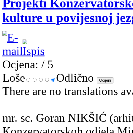
Projekti Konzervatorsk
kulture u povijesnoj jez
Ocjena:
/ 5
Loše
Odlično
There are no translations av
mr. sc. Goran NIKŠIĆ (arhi
Konzervatorskoh odjela Mini