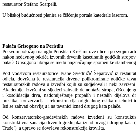
restaurator Stefano Scarpelli.
U bliskoj budućnosti planira se čišćenje portala katedrale laserom.
Palača Grisogono na Peristilu
Po svom položaju na uglu Peristila i Krešimirove ulice i po svojim ar
nakon nedavnog otkrića izvornih drvenih kasetiranih gotičkih stropova
palača Grisogono ubraja se među najznačajnije spomenike stambenog g
Pod vodstvom restauratorice Ivane Svedružić-Šeparović iz restaura
odjela, dovršena je restauracija drvene polikromirane gotičke tav
restauratorskih radova u izvedbi kojih su sudjelovali i neki završeni
Akademije, izvršeni su sljedeći zahvati: demontaža stropa, čišćenje gr
i kosolidacija drva, nadomiještanje propalih i nestalih dijelova d
preslika, konzervacija i rekonstrukcija originalnog oslika u tehnic
Isti se zahvati obavljaju i na tavanici iznad drugog kata palače.
Od konzervatorsko-građevinskih radova izvedeni su konstrukt
konstruktivna sanacija drvenih grednjaka iznad prvog i drugog kata (i
Trade’), a upravo se dovršava rekonstrukcija krovišta.