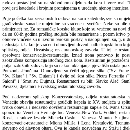
radova postavljeni su na slobodnom dijelu zida kora i tvore mali ''la
povijesti katedrale i brojnim promjenama u uređenju njenog interijera.
Prije početka konzervatorskih radova na koru katedrale, sve su umjet
građevinske sanacije umjetnine su vraćene u svetište. Neke su bile 
primjerice) ne. Za romaničke korske klupe koje su vraćene na novi d
da su 60-ih godina prošlog stoljeća bile restaurirane i potom krivo p
obnove vraćene su u izvorni barokni postav, a nadopunjeni su, tj. u drv
nedostajali. U kor je vraćen i obnovljeni drveni nadbiskupski tron ko
splitskog odjela Hrvatskog restauratorskog zavoda. U toj je resta
apsolvent konzervacije-restauracije. Iznad trona ponovno je pos
zaokružena kompozicija istočnog zida kora. Restauriran je pozlaćeni
polja uzdužnih zidova, koja su nakon uklanjanja pjevališta ostala prazn
Ponzonija-Pončuna. Obnovljene su četiri njegove slike ("Sv. Frane 
"Sv. Klara" i "Sv. Dujam") i dvije od šest slika Pietra Ferrarija
Saloni" i "Smrt sv. Dujma). Restauratori su bili: Slavko Alač, Sta
Pavazza, djelatnici Hrvatskog restauratorskog zavoda.
Pod nadzorom splitskog Konzervatorskog odjela restauratorska 
Venecije obavlja restauraciju gotičkih kapela iz XV. stoljeća u splits
tvrtka obavila i nedavno dovršenu restauraciju kapele bl. Ivana Orsin
sponzorira Venetian Heritage Inc. Venezia-New York. Voditelj resta
Rossi, a radove izvode Michela Casini i Vanessa Minuto. S njima s
konzervacije-restauracije Miona Miliša i Lena Krstulović. Trenutn
sjeverno od glavnog oltara. Ova je kapela posvećena sv. Stašu i djelo