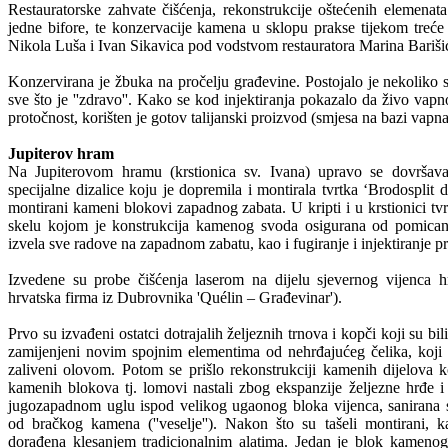
Restauratorske zahvate čišćenja, rekonstrukcije oštećenih elemenata
jedne bifore, te konzervacije kamena u sklopu prakse tijekom treće 
Nikola Luša i Ivan Sikavica pod vodstvom restauratora Marina Barišić
Konzervirana je žbuka na pročelju građevine. Postojalo je nekoliko s
sve što je ''zdravo''. Kako se kod injektiranja pokazalo da živo va
protočnost, korišten je gotov talijanski proizvod (smjesa na bazi vapna
Jupiterov hram
Na Jupiterovom hramu (krstionica sv. Ivana) upravo se dovršava
specijalne dizalice koju je dopremila i montirala tvrtka ‘Brodosplit 
montirani kameni blokovi zapadnog zabata. U kripti i u krstionici tvr
skelu kojom je konstrukcija kamenog svoda osigurana od pomicanj
izvela sve radove na zapadnom zabatu, kao i fugiranje i injektiranje pr
Izvedene su probe čišćenja laserom na dijelu sjevernog vijenca h
hrvatska firma iz Dubrovnika 'Quélin – Građevinar').
Prvo su izvađeni ostatci dotrajalih željeznih trnova i kopči koji su bi
zamijenjeni novim spojnim elementima od nehrđajućeg čelika, koji 
zaliveni olovom. Potom se prišlo rekonstrukciji kamenih dijelova ko
kamenih blokova tj. lomovi nastali zbog ekspanzije željezne hrđe i
jugozapadnom uglu ispod velikog ugaonog bloka vijenca, sanirana s
od bračkog kamena (''veselje''). Nakon što su tašeli montirani, k
dorađena klesanjem tradicionalnim alatima. Jedan je blok kamenog 