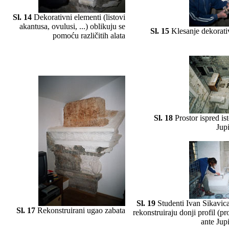
Sl. 14
Dekorativni elementi (listovi
akantusa, ovulusi, ...) oblikuju se
Sl. 15
Klesanje dekorati
pomoću različitih alata
Sl. 18
Prostor ispred is
Jup
Sl. 19
Studenti Ivan Sikavic
Sl. 17
Rekonstruirani ugao zabata
rekonstruiraju donji profil (pro
ante Jup