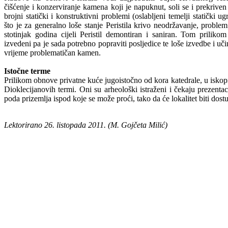
čišćenje i konzerviranje kamena koji je napuknut, soli se i prekriven j
brojni statički i konstruktivni problemi (oslabljeni temelji statički
što je za generalno loše stanje Peristila krivo neodržavanje, problem
stotinjak godina cijeli Peristil demontiran i saniran. Tom prilikom
izvedeni pa je sada potrebno popraviti posljedice te loše izvedbe i uč
vrijeme problematičan kamen.
Istočne terme
Prilikom obnove privatne kuće jugoistočno od kora katedrale, u iskop
Dioklecijanovih termi. Oni su arheološki istraženi i čekaju prezentac
poda prizemlja ispod koje se može proći, tako da će lokalitet biti dost
Lektorirano 26. listopada 2011. (M. Gojčeta Milić)