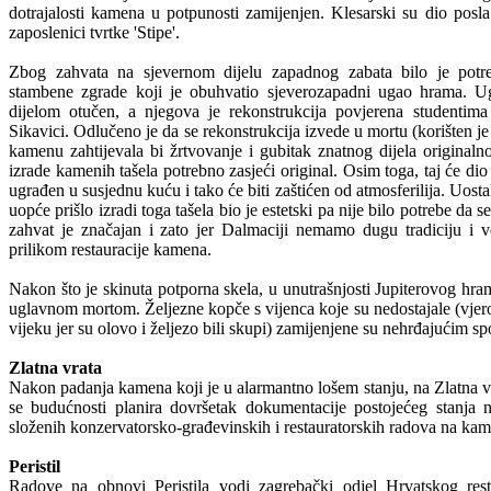
dotrajalosti kamena u potpunosti zamijenjen. Klesarski su dio posla 
zaposlenici tvrtke 'Stipe'.
Zbog zahvata na sjevernom dijelu zapadnog zabata bilo je potr
stambene zgrade koji je obuhvatio sjeverozapadni ugao hrama. Ug
dijelom otučen, a njegova je rekonstrukcija povjerena studentim
Sikavici. Odlučeno je da se rekonstrukcija izvede u mortu (korišten je 
kamenu zahtijevala bi žrtvovanje i gubitak znatnog dijela original
izrade kamenih tašela potrebno zasjeći original. Osim toga, taj će di
ugrađen u susjednu kuću i tako će biti zaštićen od atmosferilija. Uos
uopće prišlo izradi toga tašela bio je estetski pa nije bilo potrebe da 
zahvat je značajan i zato jer Dalmaciji nemamo dugu tradiciju i v
prilikom restauracije kamena.
Nakon što je skinuta potporna skela, u unutrašnjosti Jupiterovog hram
uglavnom mortom. Željezne kopče s vijenca koje su nedostajale (vjer
vijeku jer su olovo i željezo bili skupi) zamijenjene su nehrđajućim s
Zlatna vrata
Nakon padanja kamena koji je u alarmantno lošem stanju, na Zlatna vra
se budućnosti planira dovršetak dokumentacije postojećeg stanja 
složenih konzervatorsko-građevinskih i restauratorskih radova na ka
Peristil
Radove na obnovi Peristila vodi zagrebački odjel Hrvatskog res