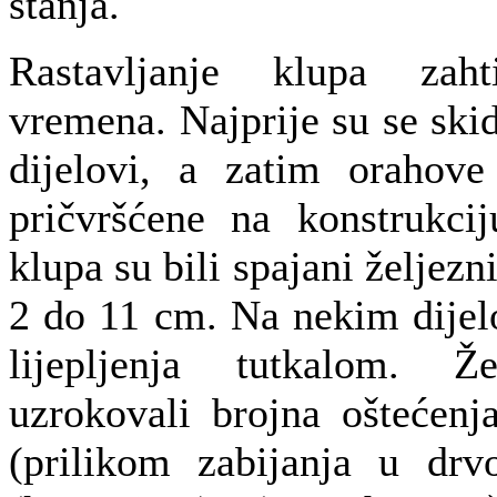
stanja.
Rastavljanje klupa zah
vremena. Najprije su se skida
dijelovi, a zatim orahove
pričvršćene na konstrukcij
klupa su bili spajani željez
2 do 11 cm. Na nekim dijel
lijepljenja tutkalom. Ž
uzrokovali brojna oštećenj
(prilikom zabijanja u drv