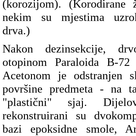
(korozijom). (Korodirane 
nekim su mjestima uzrok
drva.)
Nakon dezinsekcije, drv
otopinom Paraloida B-72
Acetonom je odstranjen s
površine predmeta - na ta
"plastični" sjaj. Dijel
rekonstruirani su dvokom
bazi epoksidne smole, Ar