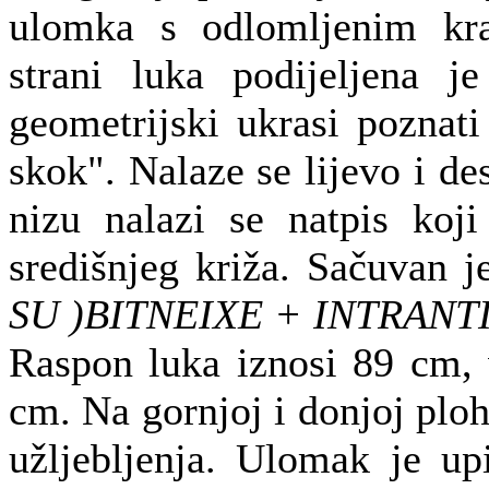
ulomka s odlomljenim kra
strani luka podijeljena j
geometrijski ukrasi poznati 
skok". Nalaze se lijevo i d
nizu nalazi se natpis koji
središnjeg križa. Sačuvan j
SU )BITNEIXE + INTRANTIB
Raspon luka iznosi 89 cm, 
cm. Na gornjoj i donjoj plohi
užljebljenja. Ulomak je u