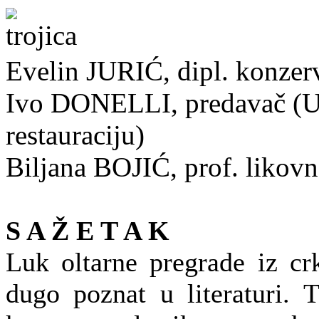
Evelin JURIĆ, dipl. konzerv
Ivo DONELLI, predavač (U
restauraciju)
Biljana BOJIĆ, prof. likovne
S A Ž E T A K
Luk oltarne pregrade iz cr
dugo poznat u literaturi. 