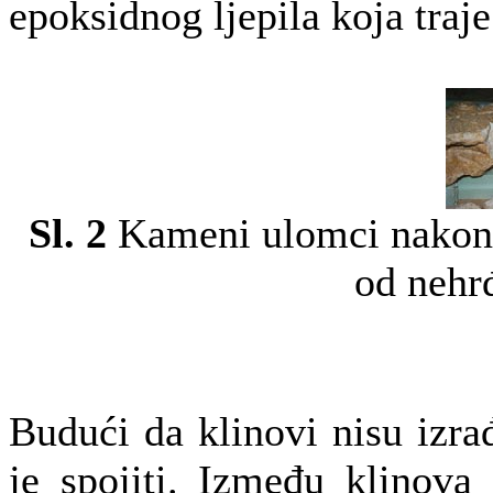
epoksidnog ljepila koja traje 
Sl. 2
K
ameni ulomci nakon l
od nehr
Budući da klinovi nisu izr
je spojiti. Između klinova 