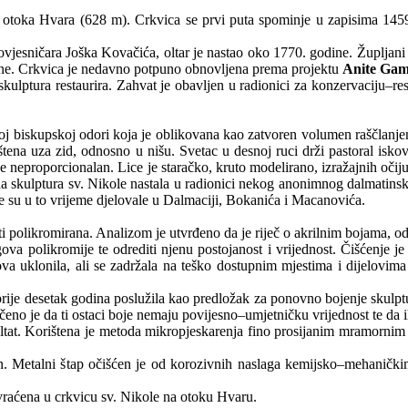
u otoka Hvara (628 m). Crkvica se prvi puta spominje u zapisima 1459.
vjesničara Joška Kovačića, oltar je nastao oko 1770. godine. Župljani 
dine. Crkvica je nedavno potpuno obnovljena prema projektu
Anite Gam
skulptura restaurira. Zahvat je obavljen u radionici za konzervaciju–
noj biskupskoj odori koja je oblikovana kao zatvoren volumen raščlan
štena uza zid, odnosno u nišu. Svetac u desnoj ruci drži pastoral iskov
je neproporcionalan. Lice je staračko, kruto modelirano, izražajnih očiju
ena skulptura sv. Nikole nastala u radionici nekog anonimnog dalmatinsk
je su u to vrijeme djelovale u Dalmaciji, Bokanića i Macanovića.
 polikromirana. Analizom je utvrđeno da je riječ o akrilnim bojama, od
agova polikromije te odrediti njenu postojanost i vrijednost. Čišćenj
elova uklonila, ali se zadržala na teško dostupnim mjestima i dijelov
je prije desetak godina poslužila kao predložak za ponovno bojenje skul
čeno je da ti ostaci boje nemaju povijesno–umjetničku vrijednost te da i
ultat. Korištena je metoda mikropjeskarenja fino prosijanim mramornim
van. Metalni štap očišćen je od korozivnih naslaga kemijsko–mehanič
vraćena u crkvicu sv. Nikole na otoku Hvaru.