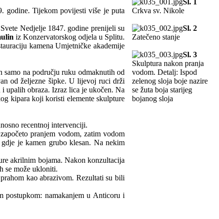
Sl. 1
 godine. Tijekom povijesti više je puta
Crkva sv. Nikole
Svete Nedjelje 1847. godine prenijeli su
Sl. 2
ulin
iz Konzervatorskog odjela u Splitu.
Zatečeno stanje
restauraciju kamena Umjetničke akademije
Sl. 3
Skulptura nakon pranja
jen samo na području ruku odmaknutih od
vodom. Detalj: Ispod
an od željezne šipke. U lijevoj ruci drži
zelenog sloja boje nazire
 i upalih obraza. Izraz lica je ukočen. Na
se žuta boja starijeg
og kipara koji koristi elemente skulpture
bojanog sloja
nosno recentnoj intervenciji.
e je započeto pranjem vodom, zatim vodom
ima gdje je kamen grubo klesan. Na nekim
pture akrilnim bojama. Nakon konzultacija
h se može ukloniti.
 prahom kao abrazivom. Rezultati su bili
kim postupkom: namakanjem u Anticoru i