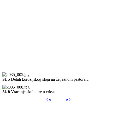
Sl. 5
Detalj korozijskog sloja na željeznom pastoralu
Sl. 8
Vraćanje skulpture u crkvu
< «
» >