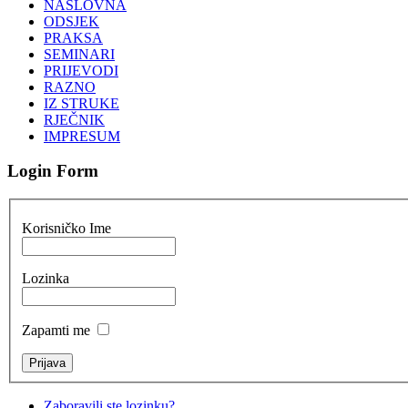
NASLOVNA
ODSJEK
PRAKSA
SEMINARI
PRIJEVODI
RAZNO
IZ STRUKE
RJEČNIK
IMPRESUM
Login Form
Korisničko Ime
Lozinka
Zapamti me
Zaboravili ste lozinku?