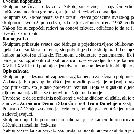
Uvodna napomena
Skulptura se čuva u crkvici sv. Nikole, smještenoj na najvišem vrh
uništavana udarima gromova, ali je uvijek redovito obnavljana.
Skulptura sv. Nikole nalazi se na oltaru. Prema podacima hvarskog po
skulpturu u svoju župnu crkvu, iz koje je svečano vraćena 1958. go
Nakon što su započeli radovi na obnovi crkvice, odlučeno je da se i 
Sveučilišta u Splitu.
Ikonografija
Skulptura prikazuje svetca kao biskupa u pojednostavljeno oblikova
tijela. Leđa su klesana ravno, što potvrđuje da je skulptura bila smje
knjigu na kojoj su tri kugle. Fizionomija skulpture je zanemarena, lik 
temelju ikonografskih i stilskih analiza može se zaključiti da je kam
XVII. i XVIII. st. i pod utjecajem dvaju kamenoklesarskih obitelji ko
Opis zahvata
Skulptura je isklesana od vapnenačkog kamena i zatečena u potpunosti
Zadatak je bio postupnim čišćenjem utvrditi postojanje prijašnjih tr
pod pritiskom, što je dalo polovičan rezultat. Boja se s glatkih dij
dijelovima pojavili su se tragovi prijašnje polikromije.
Utvrđeno je da se prijašnja polikromija većim dijelom oljuštila, ali 
s
mr. sc. Zoraidom Demori-Staničić
i prof.
Ivom Donellijem
zaklju
Pokusno čišćenje izvedeno je acetonom, no nije postignut željen rez
zadovoljavajući.
Skulpturu nije bilo potrebno konsolidirati jer je kamen dobro oču
čišćenjem metalnim četkama.
Nakon završetka konzervatorsko–restauratorskih radova skulptura je 