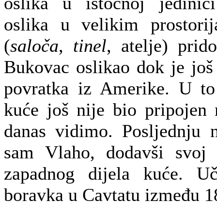
oslika u istočnoj jedinic
oslika u velikim prostori
(
saloča
,
tinel
, atelje) prid
Bukovac oslikao dok je još
povratka iz Amerike. U to
kuće još nije bio pripojen 
danas vidimo. Posljednju 
sam Vlaho, dodavši svoj 
zapadnog dijela kuće. U
boravka u Cavtatu između 18