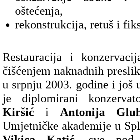
oštećenja,
rekonstrukcija, retuš i fik
Restauracija i konzervaci
čišćenjem naknadnih preslik
u srpnju 2003. godine i još 
je diplomirani konzervato
Kiršić
i
Antonija Glu
Umjetničke akademije u Sp
Vikica Katić
, sve pod 