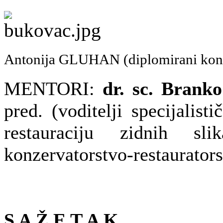
Antonija GLUHAN
(diplomirani konz
MENTORI:
dr. sc. Brank
pred. (voditelji specijalis
restauraciju zidnih 
konzervatorstvo-restaurator
S A Ž E T A K