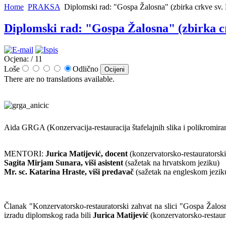
Home
PRAKSA
Diplomski rad: "Gospa Žalosna" (zbirka crkve sv. K
Diplomski rad: "Gospa Žalosna" (zbirka cr
Ocjena:
/ 11
Loše
Odlično
There are no translations available.
Aida GRGA
(Konzervacija-restauracija štafelajnih slika i polikromir
MENTORI:
Jurica Matijević, docent
(konzervatorsko-restauratorski
Sagita Mirjam Sunara, viši asistent
(sažetak na hrvatskom jeziku)
Mr. sc. Katarina Hraste, viši predavač
(sažetak na engleskom jezik
Članak "Konzervatorsko-restauratorski zahvat na slici "Gospa Žalosn
izradu diplomskog rada bili
Jurica Matijević
(konzervatorsko-restaur