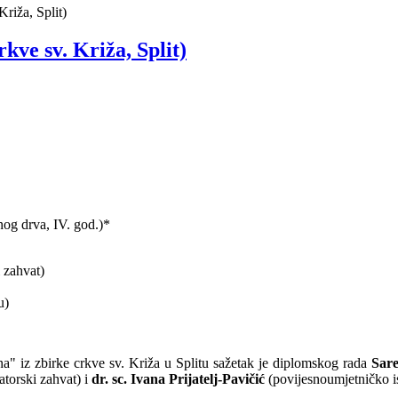
riža, Split)
kve sv. Križa, Split)
anog drva, IV. god.)*
 zahvat)
u)
a" iz zbirke crkve sv. Križa u Splitu sažetak je diplomskog rada
Sare
atorski zahvat) i
dr. sc. Ivana Prijatelj-Pavičić
(povijesnoumjetničko is