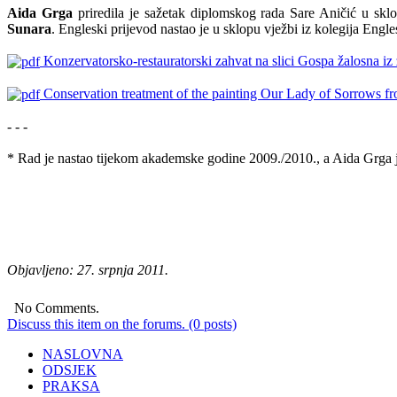
Aida Grga
priredila je sažetak diplomskog rada Sare Aničić u sklo
Sunara
. Engleski prijevod nastao je u sklopu vježbi iz kolegija Engl
Konzervatorsko-restauratorski zahvat na slici Gospa žalosna iz 
Conservation treatment of the painting Our Lady of Sorrows fr
- - -
* Rad je nastao tijekom akademske godine 2009./2010., a Aida Grga je
Objavljeno: 27. srpnja 2011.
No Comments.
Discuss this item on the forums. (0 posts)
NASLOVNA
ODSJEK
PRAKSA