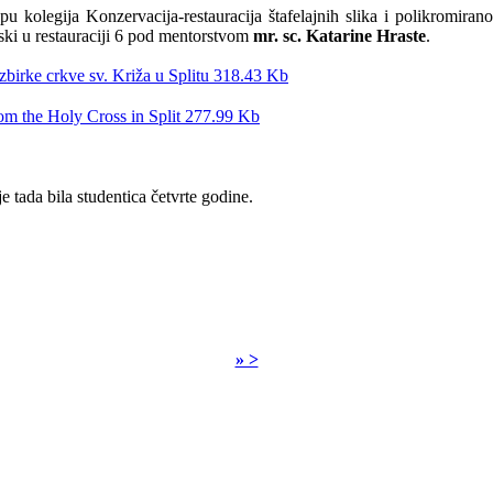
pu kolegija Konzervacija-restauracija štafelajnih slika i polikromi
eski u restauraciji 6 pod mentorstvom
mr. sc. Katarine Hraste
.
zbirke crkve sv. Križa u Splitu
318.43 Kb
om the Holy Cross in Split
277.99 Kb
 tada bila studentica četvrte godine.
» >