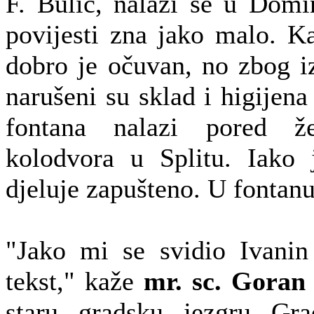
F. Bulić, nalazi se u Domin
povijesti zna jako malo. K
dobro je očuvan, no zbog i
narušeni su sklad i higijen
fontana nalazi pored že
kolodvora u Splitu. Iako j
djeluje zapušteno. U fontanu
"Jako mi se svidio Ivanin 
tekst," kaže
mr. sc. Goran 
staru gradsku jezgru Gra