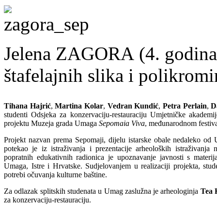
Jelena ZAGORA (4. godina, 
štafelajnih slika i polikrom
Tihana Hajrić
,
Martina Kolar
,
Vedran Kundić
,
Petra Perlain
,
D
studenti Odsjeka za konzervaciju-restauraciju Umjetničke akademij
projektu Muzeja grada Umaga
Sepomaia Viva
, međunarodnom festiva
Projekt nazvan prema Sepomaji, dijelu istarske obale nedaleko od 
potekao je iz istraživanja i prezentacije arheoloških istraživanja n
popratnih edukativnih radionica je upoznavanje javnosti s materi
Umaga, Istre i Hrvatske. Sudjelovanjem u realizaciji projekta, stud
potrebi očuvanja kulturne baštine.
Za odlazak splitskih studenata u Umag zaslužna je arheologinja
Tea 
za konzervaciju-restauraciju.