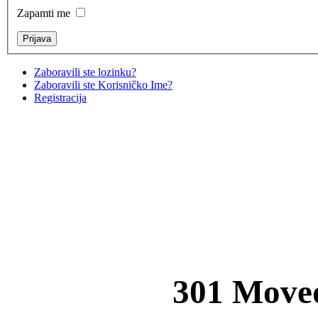
Zapamti me
Zaboravili ste lozinku?
Zaboravili ste Korisničko Ime?
Registracija
301 Move