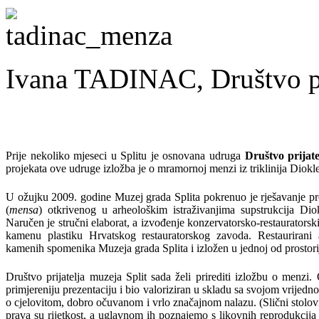
Ivana TADINAC, Društvo pri
Prije nekoliko mjeseci u Splitu je osnovana udruga
Društvo prijate
projekata ove udruge izložba je o mramornoj menzi iz triklinija Diokl
U ožujku 2009. godine Muzej grada Splita pokrenuo je rješavanje p
(
mensa
) otkrivenog u arheološkim istraživanjima supstrukcija Dio
Naručen je stručni elaborat, a izvođenje konzervatorsko-restaurators
kamenu plastiku Hrvatskog restauratorskog zavoda. Restaurirani 
kamenih spomenika Muzeja grada Splita i izložen u jednoj od prostori
Društvo prijatelja muzeja Split sada želi prirediti izložbu o menzi.
primjereniju prezentaciju i bio valoriziran u skladu sa svojom vrijednos
o cjelovitom, dobro očuvanom i vrlo značajnom nalazu. (Slični stolov
prava su rijetkost, a uglavnom ih poznajemo s likovnih reprodukcija a