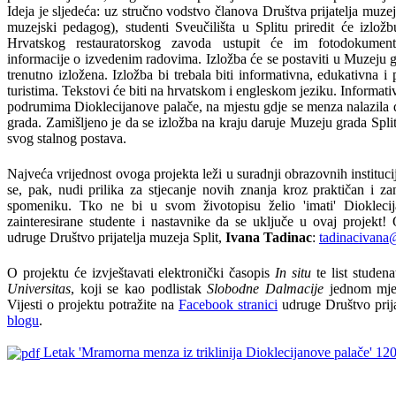
Ideja je sljedeća: uz stručno vodstvo članova Društva prijatelja muze
muzejski pedagog), studenti Sveučilišta u Splitu priredit će izlo
Hrvatskog restauratorskog zavoda ustupit će im fotodokumenta
informacije o izvedenim radovima. Izložba će se postaviti u Muzeju gr
trenutno izložena. Izložba bi trebala biti informativna, edukativna i 
turistima. Tekstovi će biti na hrvatskom i engleskom jeziku. Informativ
podrumima Dioklecijanove palače, na mjestu gdje se menza nalazila d
grada. Zamišljeno je da se izložba na kraju daruje Muzeju grada Split
svog stalnog postava.
Najveća vrijednost ovoga projekta leži u suradnji obrazovnih instituci
se, pak, nudi prilika za stjecanje novih znanja kroz praktičan i 
spomeniku. Tko ne bi u svom životopisu želio 'imati' Dioklec
zainteresirane studente i nastavnike da se uključe u ovaj projekt!
udruge Društvo prijatelja muzeja Split,
Ivana Tadinac
:
tadinacivana
O projektu će izvještavati elektronički časopis
In situ
te list studena
Universitas
, koji se kao podlistak
Slobodne Dalmacije
jednom mjese
Vijesti o projektu potražite na
Facebook stranici
udruge Društvo prija
blogu
.
Letak 'Mramorna menza iz triklinija Dioklecijanove palače'
120
s
s