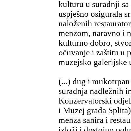
kulturu u suradnji s
uspješno osigurala s
naloženih restaurato
menzom, naravno i na
kulturno dobro, stvo
očuvanje i zaštitu u
muzejsko galerijske 
(...) dug i mukotrpan
suradnja nadležnih in
Konzervatorski odjel 
i Muzej grada Splita)
menza sanira i restau
izloži i dostojno poh