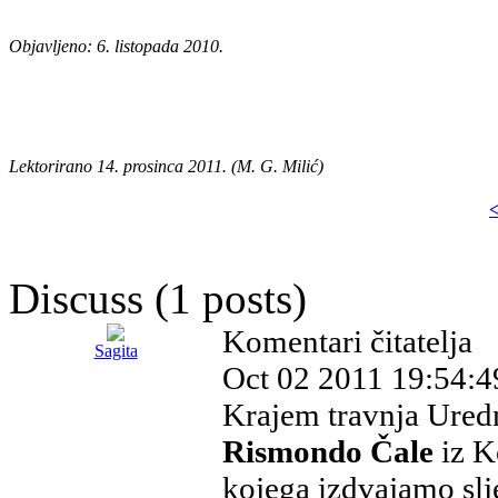
s
s
Objavljeno: 6. listopada 2010.
Lektorirano 14. prosinca 2011. (M. G. Milić)
<
Discuss (1 posts)
Komentari čitatelja
Sagita
Oct 02 2011 19:54:4
Krajem travnja Uredn
Rismondo Čale
iz K
kojega izdvajamo slj