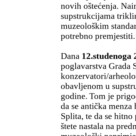
novih oštećenja. Nai
supstrukcijama trikl
muzeološkim standardi
potrebno premjestiti.
Dana
12.studenoga 
poglavarstva Grada S
konzervatori/arheoloz
obavljenom u supstru
godine. Tom je prigo
da se antička menza
Splita, te da se hitn
štete nastala na pr
muzeološki neprimje