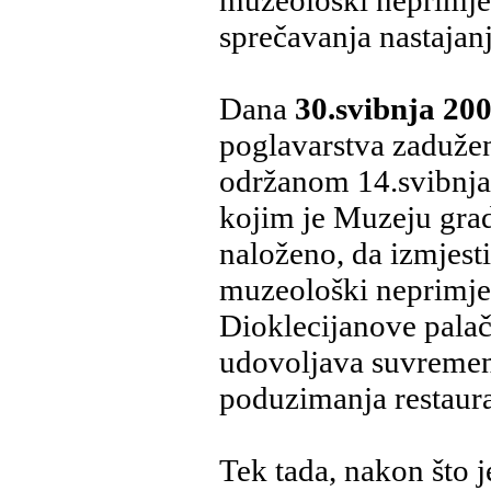
sprečavanja nastajanja
Dana
30.svibnja 200
poglavarstva zadužen
održanom 14.svibnja 
kojim je Muzeju grad
naloženo, da izmjes
muzeološki neprimjer
Dioklecijanove pala
udovoljava suvremen
poduzimanja restaurac
Tek tada, nakon što 