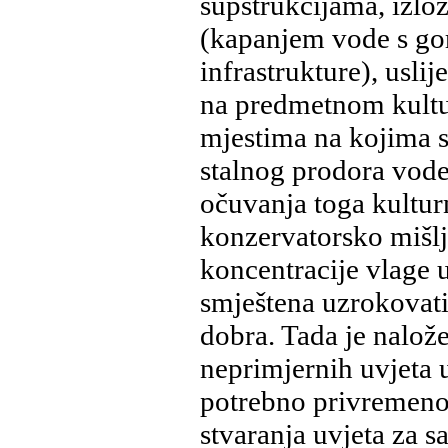
supstrukcijama, izlo
(kapanjem vode s gor
infrastrukture), uslij
na predmetnom kultu
mjestima na kojima su
stalnog prodora vode
očuvanja toga kultu
konzervatorsko mišlj
koncentracije vlage u
smještena uzrokovati
dobra. Tada je nalož
neprimjernih uvjeta u
potrebno privremeno 
stvaranja uvjeta za s