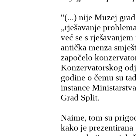
"(...) nije Muzej gra
„rješavanje problema
već se s rješavanjem
antička menza smješte
započelo konzervato
Konzervatorskog odje
godine o čemu su tad
instance Ministarstv
Grad Split.
Naime, tom su prigod
kako je prezentirana