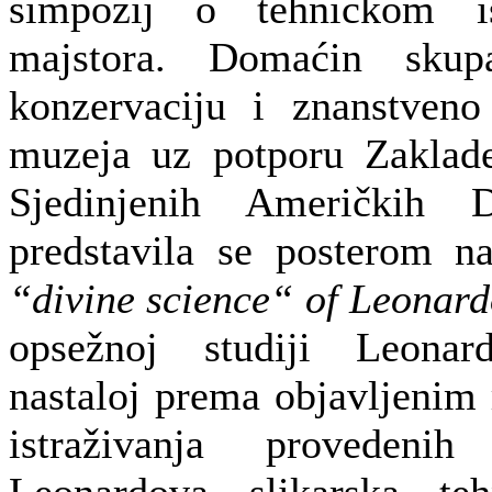
simpozij o tehničkom isp
majstora. Domaćin sku
konzervaciju i znanstveno 
muzeja uz potporu Zaklad
Sjedinjenih Američkih 
predstavila se posterom n
“divine science“ of Leonar
opsežnoj studiji Leonard
nastaloj prema objavljenim 
istraživanja proveden
Leonardova slikarska t