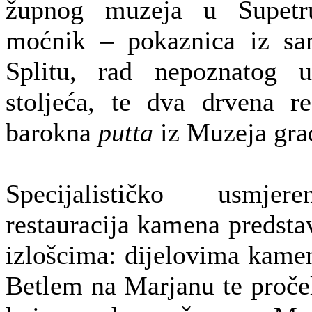
župnog muzeja u Supetr
moćnik – pokaznica iz sa
Splitu, rad nepoznatog u
stoljeća, te dva drvena r
barokna
putta
iz Muzeja gra
Specijalističko usmjer
restauracija kamena predstav
izlošcima: dijelovima kamen
Betlem na Marjanu te proč