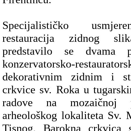
Specijalističko usmjer
restauracija zidnog sl
predstavilo se dvama p
konzervatorsko-restaur
dekorativnim zidnim i st
crkvice sv. Roka u tugarsk
radove na mozaičnoj p
arheološkog lokaliteta Sv. 
Tisnog. Barokna crkvic