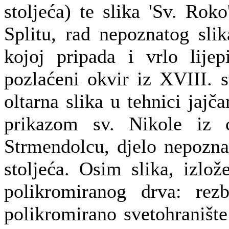
stoljeća) te slika 'Sv. Rok
Splitu, rad nepoznatog slik
kojoj pripada i vrlo lijep
pozlaćeni okvir iz XVIII. st
oltarna slika u tehnici jajč
prikazom sv. Nikole iz 
Strmendolcu, djelo nepozna
stoljeća. Osim slika, izlo
polikromiranog drva: rez
polikromirano svetohranište 