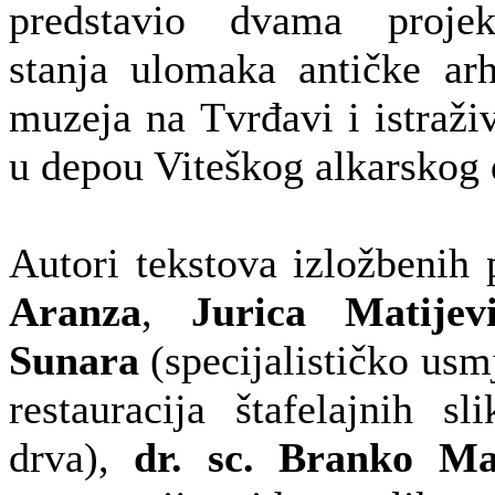
predstavio dvama projekt
stanja ulomaka antičke arh
muzeja na Tvrđavi i istraž
u depou Viteškog alkarskog 
Autori tekstova izložbenih 
Aranza
,
Jurica Matijev
Sunara
(specijalističko usm
restauracija štafelajnih s
drva),
dr. sc. Branko Ma