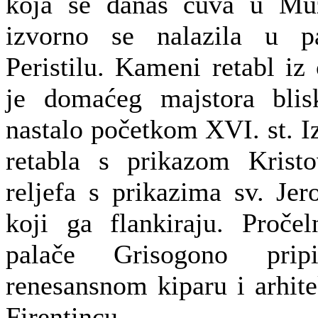
koja se danas čuva u Muz
izvorno se nalazila u p
Peristilu. Kameni retabl iz
je domaćeg majstora blisk
nastalo početkom XVI. st. Iz
retabla s prikazom Krist
reljefa s prikazima sv. Jer
koji ga flankiraju. Proče
palače Grisogono prip
renesansnom kiparu i arhit
Firentincu.