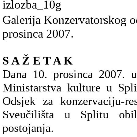
Galerija Konzervatorskog od
prosinca 2007.
S A Ž E T A K
Dana 10. prosinca 2007. u 
Ministarstva kulture u Spl
Odsjek za konzervaciju-re
Sveučilišta u Splitu obi
postojanja.