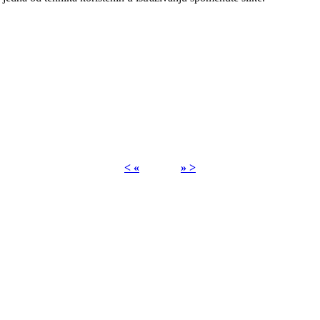
< «
» >