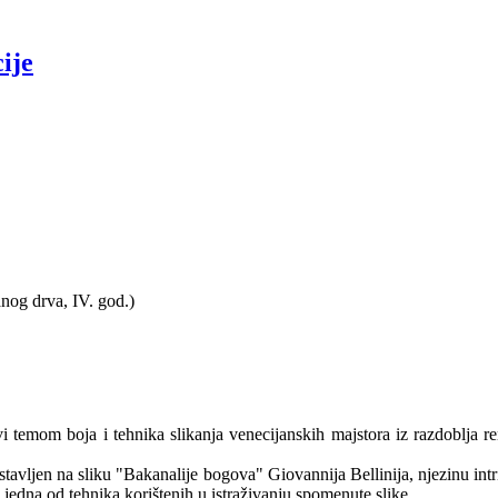
ije
nog drva, IV. god.)
i temom boja i tehnika slikanja venecijanskih majstora iz razdoblja re
 stavljen na sliku "Bakanalije bogova" Giovannija Bellinija, njezinu int
 jedna od tehnika korištenih u istraživanju spomenute slike.