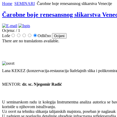
Home
SEMINARI
Čarobne boje renesansnog slikarstva Venecije
Čarobne boje renesansnog slikarstva Venec
Ocjena:
/ 1
Loše
Odlično
There are no translations available.
Lana KEKEZ (konzervacija-restauracija štafelajnih slika i polikromira
MENTOR:
dr. sc. Njegomir Radić
U seminarskom radu iz kolegija Instrumentna analiza autorica se bav
koristile u njihovom istraživanju.
Uz osvrt na tehniku slikanja talijanskih majstora, poseban je naglasak
U zadnjem se poglavlju detaljnije obrađuje infracrvena reflektografija,