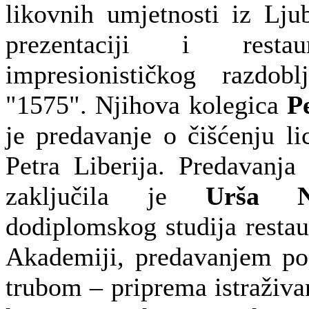
likovnih umjetnosti iz Lju
prezentaciji i resta
impresionističkog razdob
"1575". Njihova kolegica
P
je predavanje o čišćenju li
Petra Liberija. Predavanja
zaključila je
Urša N
dodiplomskog studija restaur
Akademiji, predavanjem p
trubom – priprema istraživan