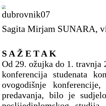
Sagita Mirjam SUNARA, viš
S A Ž E T A K
Od 29. ožujka do 1. travnja
konferencija studenata kon
ovogodišnje konferencije,
predavanja, bilo je sudjel
poslijediplomskog studija 