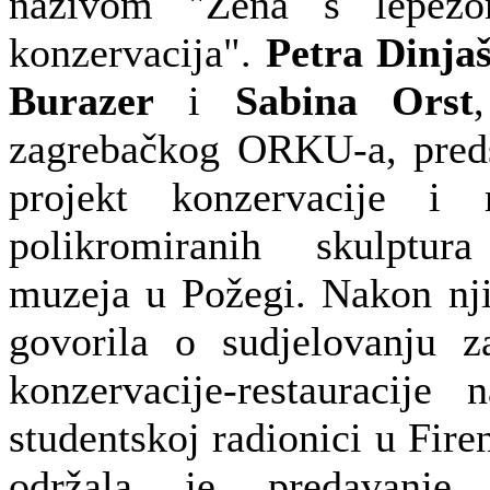
nazivom "Žena s lepezo
konzervacija".
Petra Dinjaš
Burazer
i
Sabina Orst
zagrebačkog ORKU-a, preds
projekt konzervacije i r
polikromiranih skulptur
muzeja u Požegi. Nakon nj
govorila o sudjelovanju z
konzervacije-restauracije
studentskoj radionici u Fire
održala je predavanje 