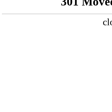
301 Move
cl