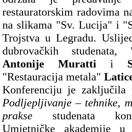
restauratorskim radovima na
na slikama "Sv. Lucija"
i "S
Trojstva u Legradu. Uslije
dubrovačkih studenata, "
Antonije Muratti
i
"Restauracija metala"
Latic
Konferenciju je zaključila 
Podljepljivanje – tehnike, ma
prakse
studenata konzerv
Umjetničke akademije u