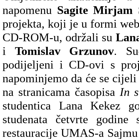
napomenu
Sagite Mirjam
projekta, koji je u formi we
CD-ROM-u, održali su
Lan
i
Tomislav Grzunov
. Su
podijeljeni i CD-ovi s pro
napominjemo da će se cijeli 
na stranicama časopisa
In s
studentica Lana Kekez go
studenata četvrte godine s
restauracije UMAS-a Sajmu r