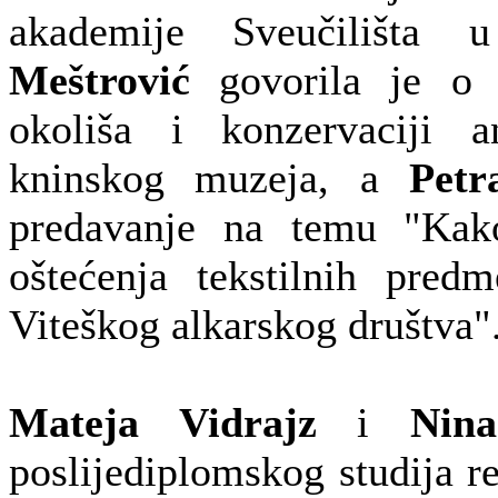
akademije Sveučilišta
Meštrović
govorila je o i
okoliša i konzervaciji a
kninskog muzeja, a
Petr
predavanje na temu "Kako 
oštećenja tekstilnih pred
Viteškog alkarskog društva"
Mateja Vidrajz
i
Nin
poslijediplomskog studija r