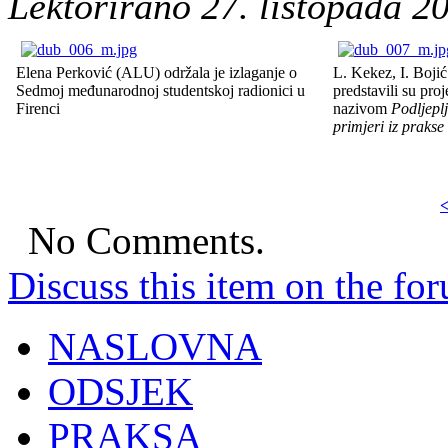
Lektorirano 27. listopada 20
Elena Perković (ALU) održala je izlaganje o
L. Kekez, I. Boj
Sedmoj međunarodnoj studentskoj radionici u
predstavili su pro
Firenci
nazivom
Podljeplj
primjeri iz prakse
<
No Comments.
Discuss this item on the for
NASLOVNA
ODSJEK
PRAKSA