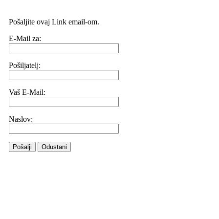
Pošaljite ovaj Link email-om.
E-Mail za:
Pošiljatelj:
Vaš E-Mail:
Naslov:
Pošalji
Odustani