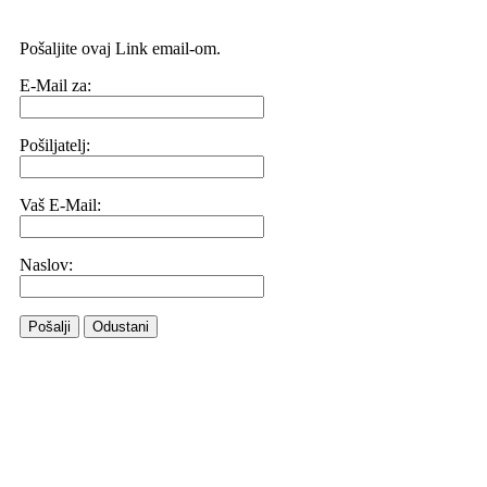
Pošaljite ovaj Link email-om.
E-Mail za:
Pošiljatelj:
Vaš E-Mail:
Naslov:
Pošalji
Odustani