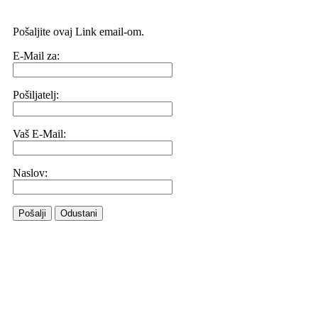
Pošaljite ovaj Link email-om.
E-Mail za:
Pošiljatelj:
Vaš E-Mail:
Naslov:
Pošalji
Odustani