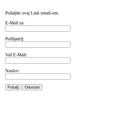
Pošaljite ovaj Link email-om.
E-Mail za:
Pošiljatelj:
Vaš E-Mail:
Naslov:
Pošalji
Odustani