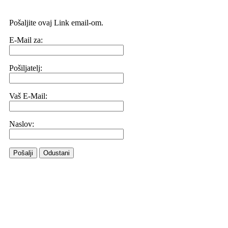
Pošaljite ovaj Link email-om.
E-Mail za:
Pošiljatelj:
Vaš E-Mail:
Naslov:
Pošalji
Odustani