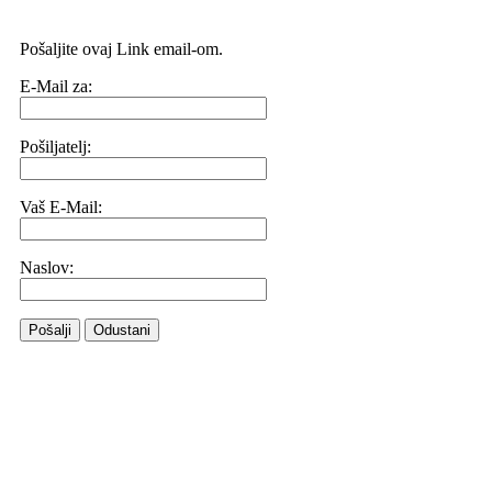
Pošaljite ovaj Link email-om.
E-Mail za:
Pošiljatelj:
Vaš E-Mail:
Naslov:
Pošalji
Odustani