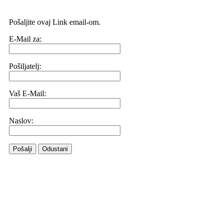
Pošaljite ovaj Link email-om.
E-Mail za:
Pošiljatelj:
Vaš E-Mail:
Naslov:
Pošalji
Odustani