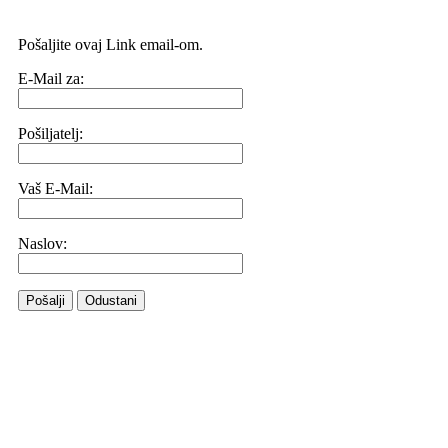
Pošaljite ovaj Link email-om.
E-Mail za:
Pošiljatelj:
Vaš E-Mail:
Naslov:
Pošalji
Odustani