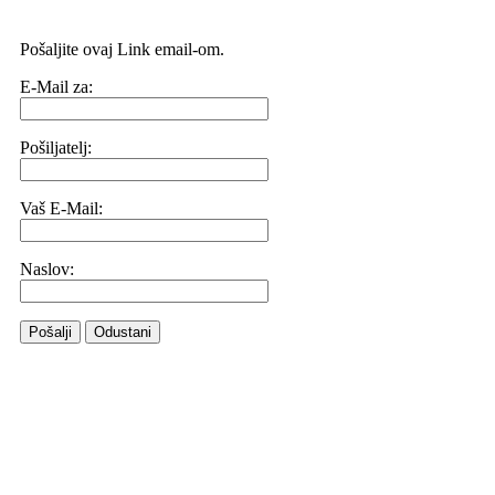
Pošaljite ovaj Link email-om.
E-Mail za:
Pošiljatelj:
Vaš E-Mail:
Naslov:
Pošalji
Odustani