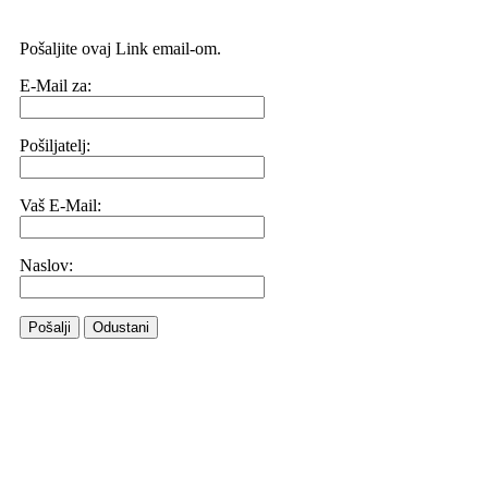
Pošaljite ovaj Link email-om.
E-Mail za:
Pošiljatelj:
Vaš E-Mail:
Naslov:
Pošalji
Odustani