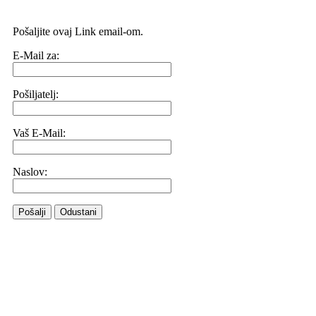
Pošaljite ovaj Link email-om.
E-Mail za:
Pošiljatelj:
Vaš E-Mail:
Naslov:
Pošalji
Odustani