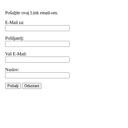
Pošaljite ovaj Link email-om.
E-Mail za:
Pošiljatelj:
Vaš E-Mail:
Naslov:
Pošalji
Odustani