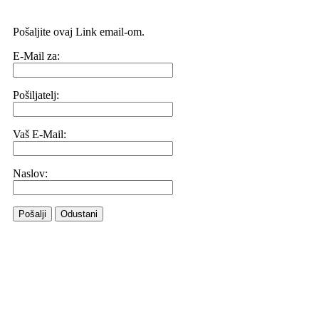
Pošaljite ovaj Link email-om.
E-Mail za:
Pošiljatelj:
Vaš E-Mail:
Naslov:
Pošalji
Odustani