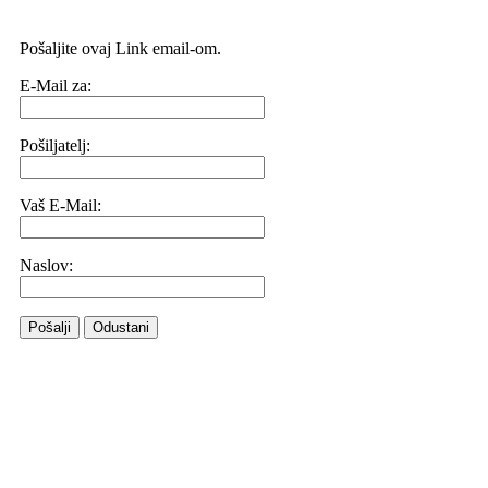
Pošaljite ovaj Link email-om.
E-Mail za:
Pošiljatelj:
Vaš E-Mail:
Naslov:
Pošalji
Odustani