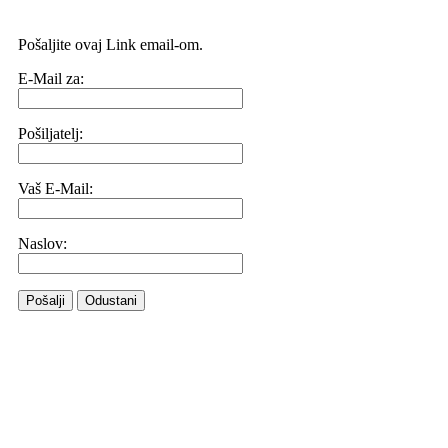
Pošaljite ovaj Link email-om.
E-Mail za:
Pošiljatelj:
Vaš E-Mail:
Naslov:
Pošalji
Odustani