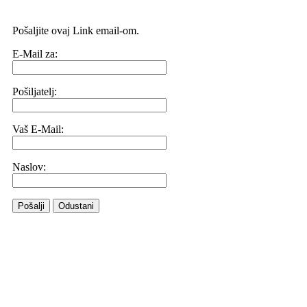
Pošaljite ovaj Link email-om.
E-Mail za:
Pošiljatelj:
Vaš E-Mail:
Naslov:
Pošalji
Odustani