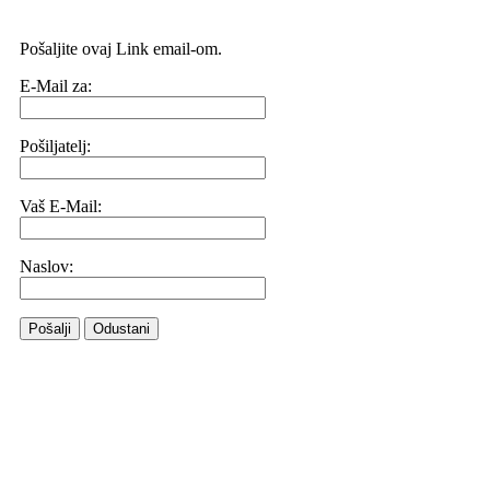
Pošaljite ovaj Link email-om.
E-Mail za:
Pošiljatelj:
Vaš E-Mail:
Naslov:
Pošalji
Odustani