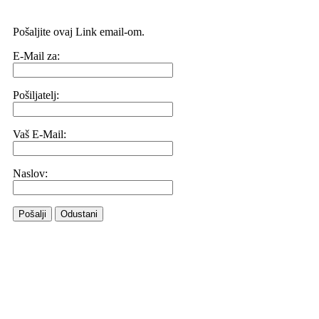
Pošaljite ovaj Link email-om.
E-Mail za:
Pošiljatelj:
Vaš E-Mail:
Naslov:
Pošalji
Odustani