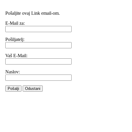
Pošaljite ovaj Link email-om.
E-Mail za:
Pošiljatelj:
Vaš E-Mail:
Naslov:
Pošalji
Odustani