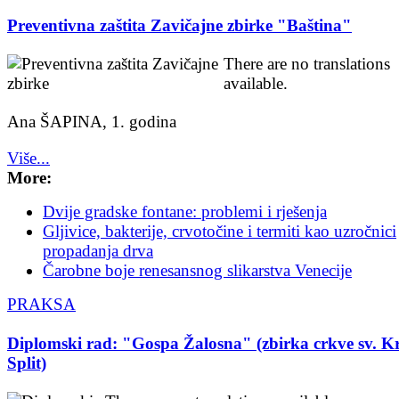
Preventivna zaštita Zavičajne zbirke "Baština"
There are no translations
available.
Ana ŠAPINA, 1. godina
Više...
More:
Dvije gradske fontane: problemi i rješenja
Gljivice, bakterije, crvotočine i termiti kao uzročnici
propadanja drva
Čarobne boje renesansnog slikarstva Venecije
PRAKSA
Diplomski rad: "Gospa Žalosna" (zbirka crkve sv. Kr
Split)