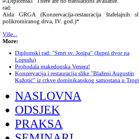
There are no translations available.
Aida GRGA
(Konzervacija-restauracija štafelajnih s
polikromiranog drva, IV. god.)*
Više...
More:
Diplomski rad: "Smrt sv. Josipa" (župni dvor na
Lopudu)
Prohodala makedonska Venera!
Konzervacija i restauracija slike "Blaženi Augustin
Kažotić" iz crkve dominikanskog samostana u Trog
NASLOVNA
ODSJEK
PRAKSA
SEMINARI