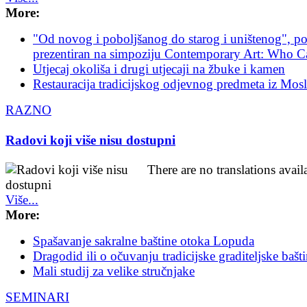
More:
"Od novog i poboljšanog do starog i uništenog", po
prezentiran na simpoziju Contemporary Art: Who C
Utjecaj okoliša i drugi utjecaji na žbuke i kamen
Restauracija tradicijskog odjevnog predmeta iz Mos
RAZNO
Radovi koji više nisu dostupni
There are no translations avail
Više...
More:
Spašavanje sakralne baštine otoka Lopuda
Dragodid ili o očuvanju tradicijske graditeljske bašt
Mali studij za velike stručnjake
SEMINARI